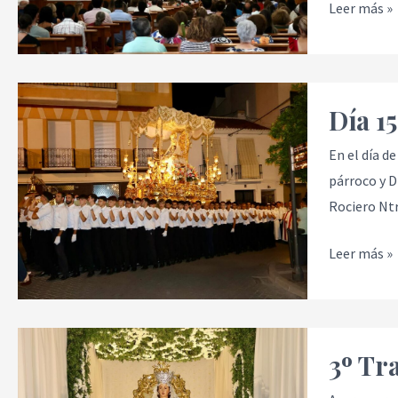
Leer más »
Día
Día 1
15,
Asunción
En el día d
de
párroco y D
la
Rociero Ntra
Virgen
María
Leer más »
3º
3º Tr
Traslado
a