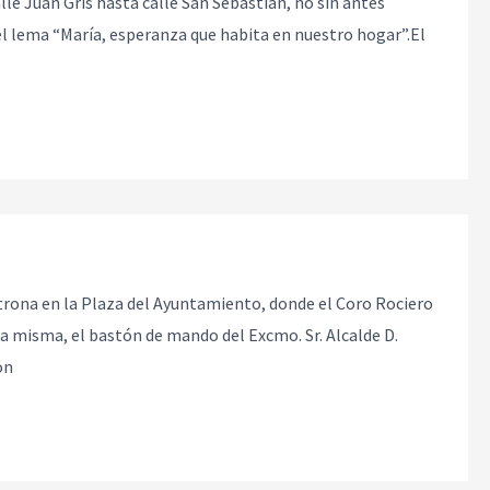
lle Juan Gris hasta calle San Sebastián, no sin antes
el lema “María, esperanza que habita en nuestro hogar”.El
trona en la Plaza del Ayuntamiento, donde el Coro Rociero
a misma, el bastón de mando del Excmo. Sr. Alcalde D.
on