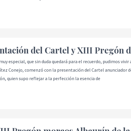
ón
ntación del Cartel y XIII Pregón d
uy especial, que sin duda quedará para el recuerdo, pudimos vivir 
tez Conejo, comenzó con la presentación del Cartel anunciador del 
n, quien supo reflejar a la perfección la esencia de
II Pregón moraos Alhaurín de la