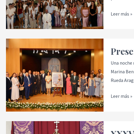
quintos
y
Leer más »
quintas
Presentaci
Prese
del
Cartel
Una noche m
y
Marina Bení
XIII
Rueda Aragó
Pregón
de
Leer más »
Gloria
XXXVIII
XXXVI
Pregón