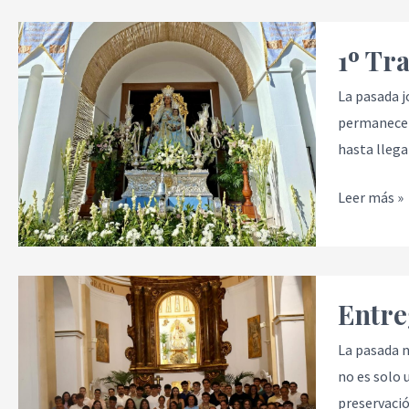
1º
1º Tra
Traslado
a
La pasada j
los
permanecer
barrios
hasta llega
Leer más »
Entrega
Entre
de
pergamino
La pasada n
a
no es solo 
los
preservació