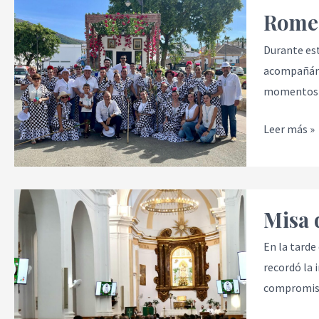
Romería
Romer
2025
Durante est
acompañánd
momentos e
Leer más »
Misa
Misa 
de
Acción
En la tarde
de
recordó la 
Gracias
compromiso