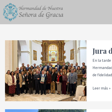
Ir
Paginación
al
de
contenido
entradas
Jura
Jura 
de
cargos
En la tarde
de
Hermandad 
la
de fidelida
nueva
Junta
Leer más »
de
Gobierno