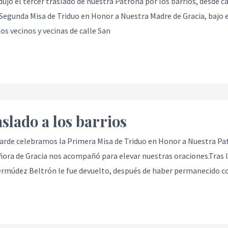
dujo el tercer traslado de nuestra Patrona por los barrios, desde ca
 Segunda Misa de Triduo en Honor a Nuestra Madre de Gracia, bajo 
los vecinos y vecinas de calle San
aslado a los barrios
arde celebramos la Primera Misa de Triduo en Honor a Nuestra Pa
ora de Gracia nos acompañó para elevar nuestras oraciones.Tras l
rmúdez Beltrón le fue devuelto, después de haber permanecido c