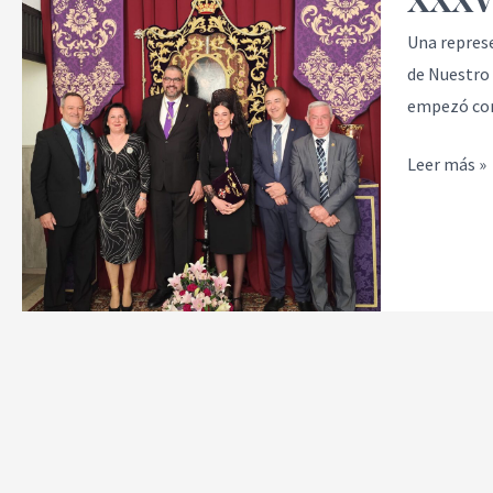
moraos
Una repres
Alhaurín
de Nuestro 
de
empezó con 
la
Torre
Leer más »