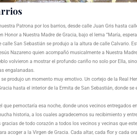
arrios
 nuestra Patrona por los barrios, desde calle Juan Gris hasta cal
en Honor a Nuestra Madre de Gracia, bajo el lema “María, espera
e calle San Sebastián se produjo a la altura de calle Calvario. E
esús Nazareno quien acompañó musicalmente a Nuestra Madre
lo volvieron a mostrar el profundo cariño no solo por Ella, sino
adas engalanadas.
án se produjo un momento muy emotivo. Un cortejo de la Real 
cia hasta el interior de la Ermita de San Sebastián, donde se 
 en el que pernoctaría esa noche, donde unos vecinos entregados 
cha historia, a los cuales agradecemos su recibimiento y entr
 gracias de todo corazón a todos los vecinos y vecinas que este
ara acoger a la Virgen de Gracia. Cada altar, cada flor y cada o