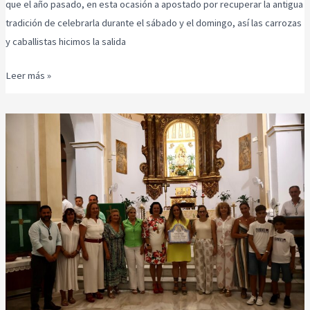
que el año pasado, en esta ocasión a apostado por recuperar la antigua
tradición de celebrarla durante el sábado y el domingo, así las carrozas
y caballistas hicimos la salida
Leer más »
Misa
de
Acción
de
Gracias