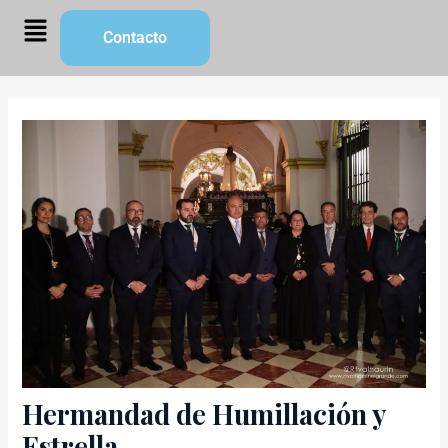
Ir
Navegación
Menú
Contacto
al
de
contenido
entradas
Hermandad de Humillación y
Estrella